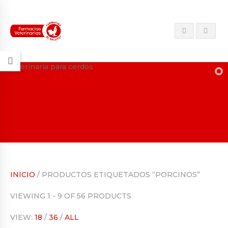
INICIO
/ PRODUCTOS ETIQUETADOS “PORCINOS”
VIEWING 1 - 9 OF 56 PRODUCTS
VIEW:
18
/
36
/
ALL