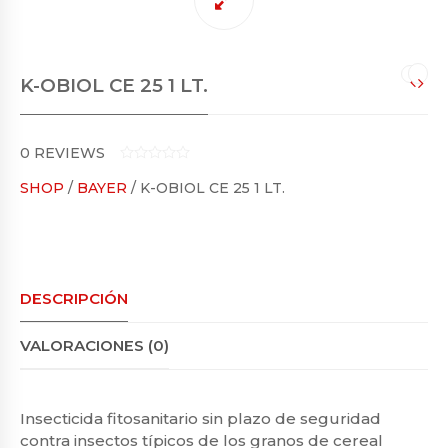
K-OBIOL CE 25 1 LT.
0
REVIEWS
0
SHOP
/
BAYER
/ K-OBIOL CE 25 1 LT.
O
U
T
O
F
5
DESCRIPCIÓN
VALORACIONES (0)
Insecticida fitosanitario sin plazo de seguridad
contra insectos típicos de los granos de cereal