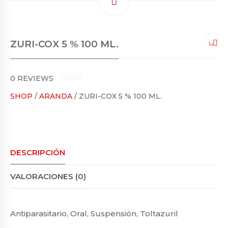
ZURI-COX 5 % 100 ML.
0
REVIEWS
0
SHOP
/
ARANDA
/ ZURI-COX 5 % 100 ML.
O
U
T
O
F
5
DESCRIPCIÓN
VALORACIONES (0)
Antiparasitario, Oral, Suspensión, Toltazuril