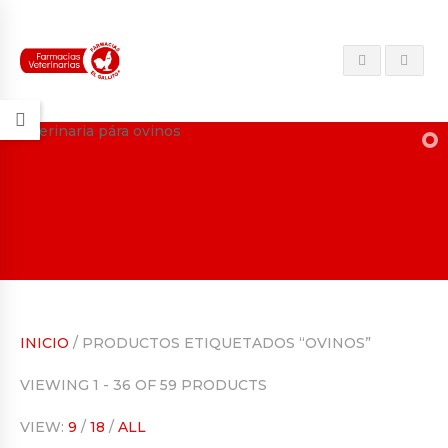
INICIO
/ PRODUCTOS ETIQUETADOS “OVINOS”
VIEWING 1 - 36 OF 59 PRODUCTS
VIEW:
9
/
18
/
ALL