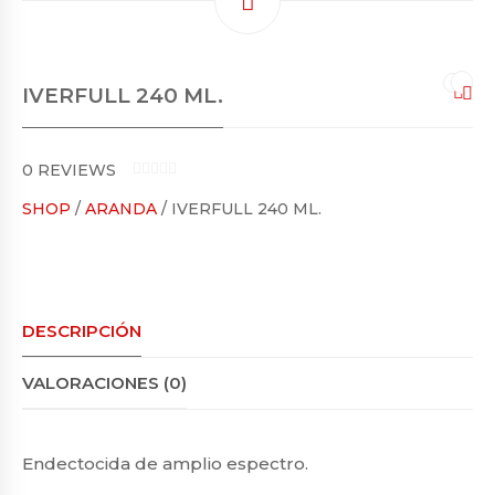
IVERFULL 240 ML.
0
REVIEWS
0
SHOP
/
ARANDA
/ IVERFULL 240 ML.
O
U
T
O
F
5
DESCRIPCIÓN
VALORACIONES (0)
Endectocida de amplio espectro.