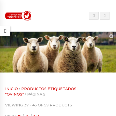
INICIO
/
PRODUCTOS ETIQUETADOS
“OVINOS”
/ PÁGINA 5
VIEWING 37 - 45 OF 59 PRODUCTS
VIEW:
18
/
36
/
ALL