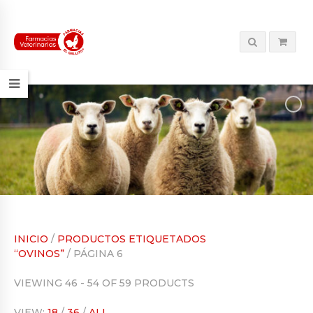
INICIO
/
PRODUCTOS ETIQUETADOS
“OVINOS”
/ PÁGINA 6
VIEWING 46 - 54 OF 59 PRODUCTS
VIEW:
18
/
36
/
ALL