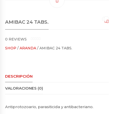
AMIBAC 24 TABS.
0
REVIEWS
0
SHOP
/
ARANDA
/ AMIBAC 24 TABS.
O
U
T
O
F
5
DESCRIPCIÓN
VALORACIONES (0)
Antiprotozoario, parasiticida y antibacteriano.